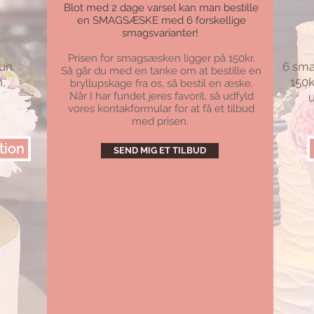
Blot med 2 dage varsel kan man bestille
en SMAGSÆSKE med 6 forskellige
smagsvarianter!
Prisen for smagsæsken ligger på 150kr.
kun
6 sma
Så går du med en tanke om at bestille en
n,
150k
bryllupskage fra os, så bestil en æske.
Når I har fundet jeres favorit, så udfyld
u
vores kontakformular for at få et tilbud
med prisen.
tion
SEND MIG ET TILBUD